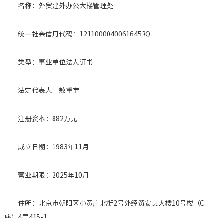
名称：外贸建外办公大楼管理处
企业基
机构设
统一社会信用代码：12110000400616453Q
重要人
投资（
类型：事业单位法人证书
社会责
其他信
法定代表人：敖重宇
注册资本：882万元
成立日期：1983年11月
营业期限：2025年10月
住所：北京市朝阳区小黄庄北街2号外经贸安贞大楼10号楼（C
座）4层415-1