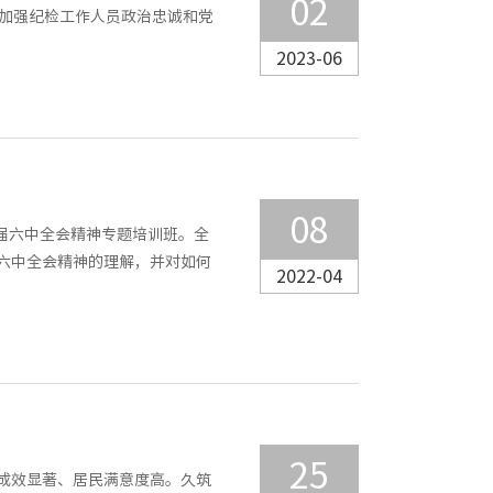
02
为加强纪检工作人员政治忠诚和党
2023-06
08
九届六中全会精神专题培训班。全
六中全会精神的理解，并对如何
2022-04
25
成效显著、居民满意度高。久筑