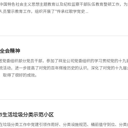
代中国特色社会主义思想主题教育以及纪检监察干部队伍教育整顿工作，
警示教育工作，组织开展了"传承红歌学党史 ...
全会精神
经贸集团党委组织部分党员干部，参加了祥龙公司党委组织的学习贯彻党的十
流活动，进一步提高了对党的百年辉煌历史的认识，深化了对党的十九届
，取得了很好的成效。
市生活垃圾分类示范小区
在垃圾分类工作中党建引领作用好、分类设施规范、桶前值守到位、分类