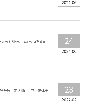
2024-06
24
席大会并讲话。祥龙公司党委副
2024-06
23
领导开展了走访慰问，其中离休干
2024-02