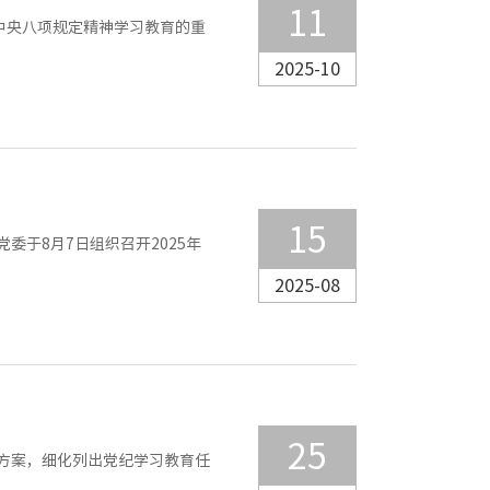
11
中央八项规定精神学习教育的重
2025-10
15
于8月7日组织召开2025年
2025-08
25
方案，细化列出党纪学习教育任