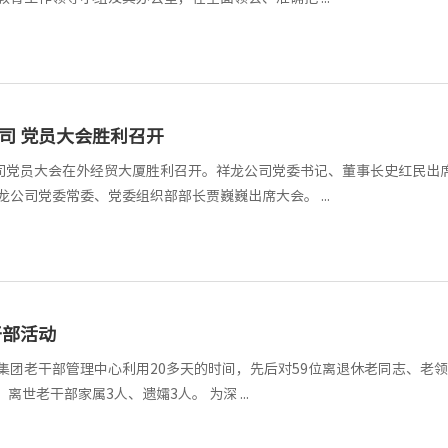
司 党员大会胜利召开
公司党员大会在外经贸大厦胜利召开。祥龙公司党委书记、董事长史红民出
公司党委常委、党委组织部部长贾巍巍出席大会。 ...
干部活动
集团老干部管理中心利用20多天的时间，先后对59位离退休老同志、老
世老干部家属3人、遗孀3人。 为深 ...