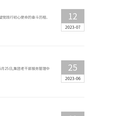
12
望党践行初心使命的奋斗历程、
2023-07
25
月25日,集团老干部服务管理中
2023-06