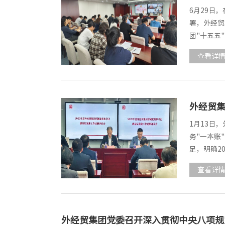
6月29日
署，外经贸
团"十五五"高
查看详情
外经贸集
1月13日
务"一本账
足，明确202
查看详情
外经贸集团党委召开深入贯彻中央八项规