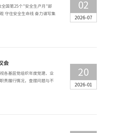
02
全国第25个"安全生产月"部
观 守住安全生命线 奋力谱写集
2026-07
议会
20
检视各基层党组织年度党建、业
"职责履行情况，查摆问题与不
2026-01