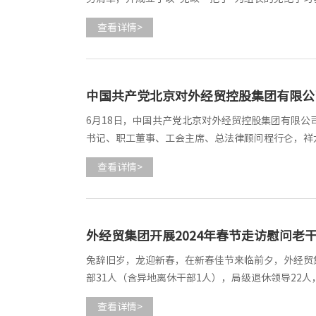
查看详情>
中国共产党北京对外经贸控股集团有限公
6月18日，中国共产党北京对外经贸控股集团有限
书记、职工董事、工会主席、总法律顾问程行仑，祥龙
查看详情>
外经贸集团开展2024年春节走访慰问老
兔辞旧岁，龙迎新春，在新春佳节来临前夕，外经贸
部31人（含异地离休干部1人），局级退休领导22人，离
查看详情>