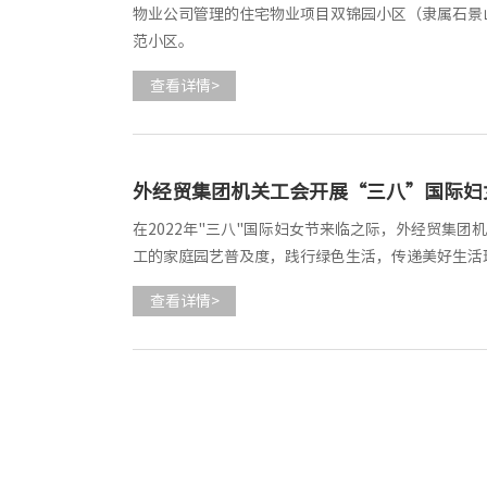
物业公司管理的住宅物业项目双锦园小区（隶属石景
范小区。
查看详情>
外经贸集团机关工会开展“三八”国际妇
在2022年"三八"国际妇女节来临之际，外经贸集团
工的家庭园艺普及度，践行绿色生活，传递美好生活理念
查看详情>