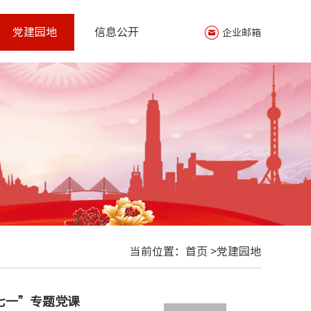
党建园地
信息公开
企业邮箱
当前位置：
首页
>
党建园地
七一”专题党课