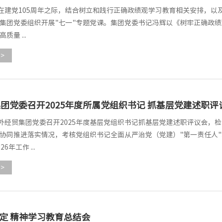
，在建党105周年之际，结合树立和践行正确政绩观学习教育相关安排，以及
集团党委组织开展"七一"专题党课。集团党委书记冯辉以《树牢正确政绩
质量 ...
>
团党委召开2025年度所属党组织书记 抓基层党建述职评
，外经贸集团党委召开2025年度基层党组织书记抓基层党建述职评议会，
"协同推进落实情况，考核党组织书记全面从严治党（党建）"第一责任人
6年工作 ...
>
定 精神学习教育总结会