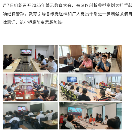
月7日组织召开2025年警示教育大会，会议以剖析典型案例为抓手敲
企业基
响纪律警钟，教育引导各级党组织和广大党员干部进一步增强廉洁自
机构设
律意识，筑牢拒腐防变思想防线。
重要人
投资（
社会责
其他信