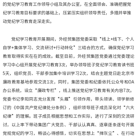
的党纪学习教育工作领导小组及其办公室，在全面领会、准确把握党
企业基
纪学习教育目标要求的基础上，压紧压实组织领导责任，多措并举推
机构设
动党纪学习教育走深走实。
重要人
投资（
党纪学习教育开展期间，外经贸集团党委采取“线上+线下、个人
社会责
自学+集体学习、交流研讨+行动转化”三结合的方式，确保党纪学习
其他信
教育取得实实在在的成效。截至目前，外经贸集团党委通过党委理论
学习中心组开展党纪学习教育3次，举办领导班子党纪学习教育读书班
5天，组织党员、干部参加集中培训学习2次，结合主题党日赴北京市
廉政教育基地参观交流1次，同时，集团党委和纪委依托公众号和OA
办公系统，设立“廉政专栏”，线上推送党纪学习教育有关内容7次。
党委书记李阳同志充分发挥“头雁”引领作用，带头领读、领学新修
订的《中国共产党纪律处分条例》，组织领导班子成员深化对“六大
纪律”的理解。班子成员根据思想和工作实际，进行了深刻的交流研
讨，以上率下带动集团广大党员、干部认认真真、逐章逐条逐句开展
党规党纪的学习，畅谈心得感悟，切实在思想上“掸灰尘”、在行动