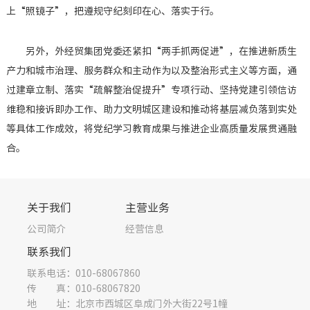
上“照镜子”，把遵规守纪刻印在心、落实于行。
另外，外经贸集团党委还紧扣“两手抓两促进”，在推进新质生
产力和城市治理、服务群众和主动作为以及整治形式主义等方面，通
过建章立制、落实“疏解整治促提升”专项行动、坚持党建引领信访
维稳和接诉即办工作、助力文明城区建设和推动将基层减负落到实处
等具体工作成效，将党纪学习教育成果与推进企业高质量发展贯通融
合。
关于我们
主营业务
公司简介
经营信息
联系我们
联系电话：010-68067860
传 真：010-68067820
地 址：北京市西城区阜成门外大街22号1幢