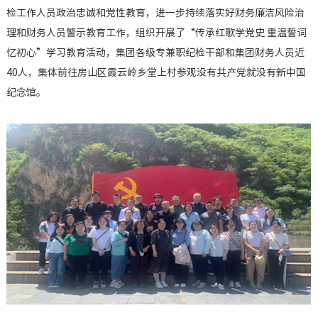
检工作人员政治忠诚和党性教育，进一步持续落实好财务廉洁风险治
企业基
理和财务人员警示教育工作，组织开展了“传承红歌学党史 重温誓词
机构设
忆初心”学习教育活动，集团各级专兼职纪检干部和集团财务人员近
重要人
40人，集体前往房山区霞云岭乡堂上村参观没有共产党就没有新中国
投资（
纪念馆。
社会责
其他信