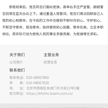
参观结束后，党员同志们面向党旗，高举右手庄严宣誓，朗朗誓
言回荡在蓝天白云之下。通过重温入党誓词，党员们再次回顾自己入
党的初心和使命，在今后的工作中也做到不断叩问初心、守护初心，
不断坚守使命、担当使命，始终做到初心如磐、使命在肩，立足本职
岗位，用实际行动为党和人民的事业多做贡献，为党旗增光添彩。
关于我们
主营业务
公司简介
经营信息
联系我们
联系电话：010-68067860
传 真：010-68067820
地 址：北京市西城区阜成门外大街22号1幢
官方网址：https://bfethc.bxam.com.cn/