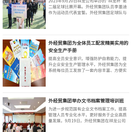
2023年9月20日祥龙公司举办的"祥龙杯"第
二届足球比赛开幕。外经贸集团队员李墨迪
作为运动员代表宣誓。外经贸集团足球队与
祥龙机关联队进行了开幕式比赛。
外经贸集团为全体员工配发精美实用的
安全生产手册
提高全员安全意识，增强防护自救能力，提
升企业安全生产管理水平，外经贸集团为全
系统每位员工发放了一套内容丰富、方便实
用、设计精美的安全生产手册。这套手册涉
及安全生产法、燃气用电安全、事故急救自
救等内容。手册设计成彩页折叠式的动漫化
小开 ...
外经贸集团举办文书档案管理培训班
为进一步规范国有企业文书档案工作，提高
管理人员专业化水平，更好服务于企业高质
量发展，9月19日，外经贸集团在祥龙公司
党校支持下，举办了文书档案管理培训班。