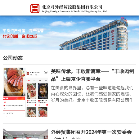
公司简
公司动态
企业文
所属企
美味传承，丰收新篇章——“丰收肉制
品”上架京企直卖平台
主营业
在美食的世界里，总有一些味道能勾起我们
联系我
内心深处的回忆，让我们感受到家的温暖、
岁月的美好。北京丰收国际贸易有限公司作
为一家在食品进出口行业深耕30余年的老牌
国企，近年来通过重塑老国货自主品牌，立
足国内市场，投入了大量的精力开发自主品
牌 ...
外经贸集团召开2024年第一次安委会